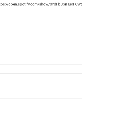
ttps://open.spotify.com/show/0YdFbJbrHuKFCWzh7QPkwp