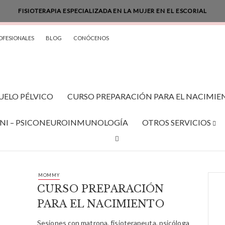
FISIOTERAPIA ESPECIALIZADA EN LA MUJER EN EL ESCORIAL
OFESIONALES
BLOG
CONÓCENOS
SUELO PÉLVICO
CURSO PREPARACIÓN PARA EL NACIMIE
NI – PSICONEUROINMUNOLOGÍA
OTROS SERVICIOS
MOMMY
CURSO PREPARACIÓN
PARA EL NACIMIENTO
Sesiones con matrona, fisioterapeuta, psicóloga