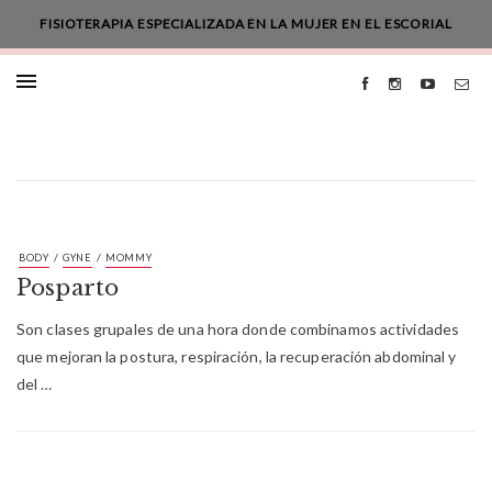
FISIOTERAPIA ESPECIALIZADA EN LA MUJER EN EL ESCORIAL
/
/
BODY
GYNE
MOMMY
Posparto
Son clases grupales de una hora donde combinamos actividades
que mejoran la postura, respiración, la recuperación abdominal y
del …