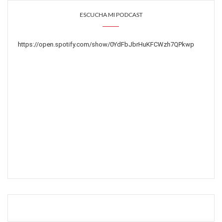
ESCUCHA MI PODCAST
https://open.spotify.com/show/0YdFbJbrHuKFCWzh7QPkwp